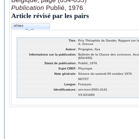
Publication
Publié, 1976
Article révisé par les pairs
DÉTAILS
Titre:
Prix Théophile de Donder. Rapport sur l
A. Grecos
Auteur:
Prigogine, Ilya
Informations sur la publication:
Bulletin de la Classe des sciences. Ac
(654-655)
Statut de publication:
Publié, 1976
Sujet CREF:
Physique
Note générale:
Séance du samedi 09 octobre 1976
NOTXT
Langue:
Français
Identificateurs:
urn:issn:0001-4141
VX-021689