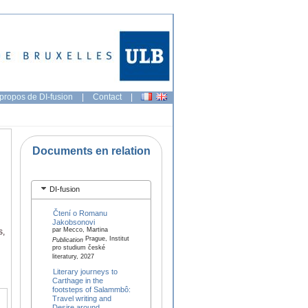
propos de DI-fusion
|
Contact
|
Documents en relation
DI-fusion
Čtení o Romanu
Jakobsonovi
par Mecco, Martina
s,
Prague, Institut
Publication
pro studium české
literatury, 2027
Literary journeys to
Carthage in the
footsteps of Salammbô:
Travel writing and
Desire around