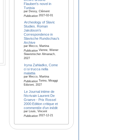
Flaubert’s novel in
Tunisia
par Dessy, Clément
2027-02-01
Publication
Archeology of Slavic
Studies. Roman
Jakobson’s
Correspondence in
Slavische Rundschau’s
Archive
par Mecco, Martina
Vienne, Wiener
Publication
Slawistischer Almanach,
2027
Iryna Zahladko, Come
ci si trucca nella
malattia
par Mecco, Martina
Torino, Miraggi
Publication
Edizioni, 2027
Le Journal intime de
l'écrivain Laurent De
Graeve - Prix Rossel
2000:Edition critique et
commentée d'un inédit
par Louis, Vincent
2027-12-21
Publication