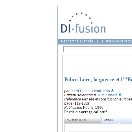
Recherche avancée
|
Historique de rec
Fabre-Luce, la guerre et l’"E
par
Plard-Boinet, Henri Jean
Editeur scientifique
Miroir, André
Référence
Pensée et construction europée
page (119-132)
Publication
Publié, 1990
Partie d'ouvrage collectif
ACCÈS EN LIGNE
DÉTAILS