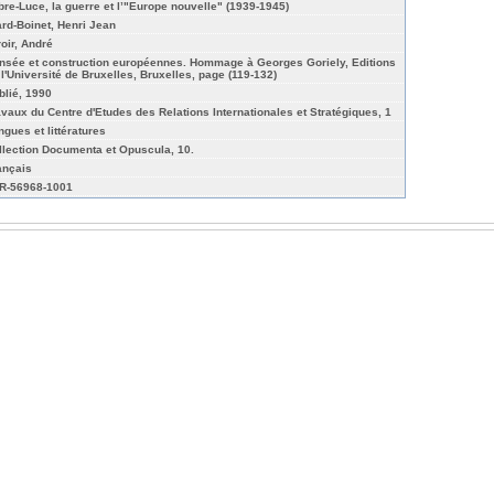
bre-Luce, la guerre et l’"Europe nouvelle" (1939-1945)
ard-Boinet, Henri Jean
roir, André
nsée et construction européennes. Hommage à Georges Goriely, Editions
 l'Université de Bruxelles, Bruxelles, page (119-132)
blié, 1990
avaux du Centre d'Etudes des Relations Internationales et Stratégiques, 1
ngues et littératures
llection Documenta et Opuscula, 10.
ançais
R-56968-1001