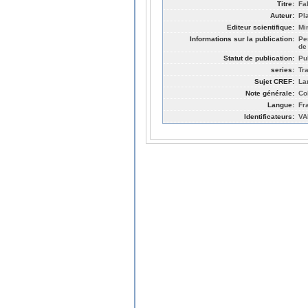
Titre:
Fa
Auteur:
Pl
Editeur scientifique:
Mi
Informations sur la publication:
Pe
de
Statut de publication:
Pu
series:
Tr
Sujet CREF:
La
Note générale:
Co
Langue:
Fr
Identificateurs:
VA