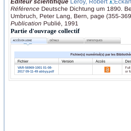
Editeur scientifique
Leroy, Robert
;Eckar
Référence
Deutsche Dichtung um 1890. Beit
Umbruch, Peter Lang, Bern, page (355-369
Publication
Publié, 1991
Partie d'ouvrage collectif
ACCÈS EN LIGNE
DÉTAILS
STATISTIQUES
Fichier(s) numérisé(s) par les Biblioth
Fichier
Version
Accès
Des
VAR-56969-1001 01-08-
Full
2017 09-11-49 abbyy.pdf
or f