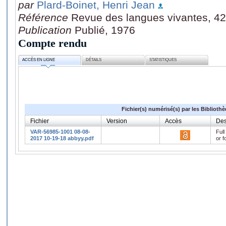
par
Plard-Boinet, Henri Jean
Référence
Revue des langues vivantes, 42
Publication
Publié, 1976
Compte rendu
ACCÈS EN LIGNE
DÉTAILS
STATISTIQUES
Fichier(s) numérisé(s) par les Biblioth
Fichier
Version
Accès
Des
VAR-56985-1001 08-08-
Full
2017 10-19-18 abbyy.pdf
or f