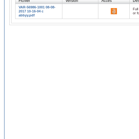
Fichier
Version
Accès
Des
VAR-56986-1001 08-08-
Full
2017 10-16-04 c
or f
abbyy.pdf