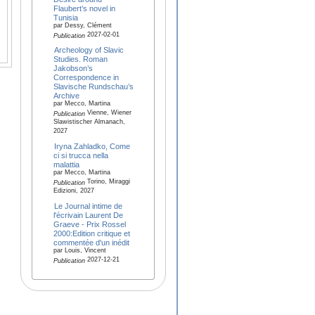
Flaubert’s novel in
Tunisia
par Dessy, Clément
2027-02-01
Publication
Archeology of Slavic
Studies. Roman
Jakobson’s
Correspondence in
Slavische Rundschau’s
Archive
par Mecco, Martina
Vienne, Wiener
Publication
Slawistischer Almanach,
2027
Iryna Zahladko, Come
ci si trucca nella
malattia
par Mecco, Martina
Torino, Miraggi
Publication
Edizioni, 2027
Le Journal intime de
l'écrivain Laurent De
Graeve - Prix Rossel
2000:Edition critique et
commentée d'un inédit
par Louis, Vincent
2027-12-21
Publication