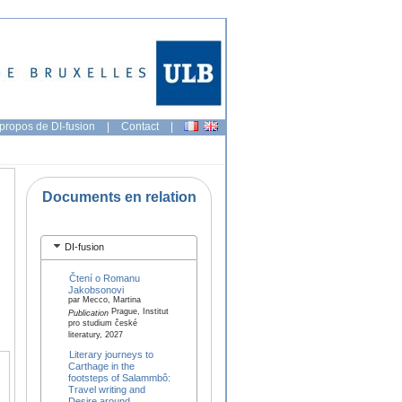
propos de DI-fusion
|
Contact
|
Documents en relation
DI-fusion
Čtení o Romanu
Jakobsonovi
par Mecco, Martina
Prague, Institut
Publication
pro studium české
literatury, 2027
Literary journeys to
Carthage in the
footsteps of Salammbô:
Travel writing and
Desire around