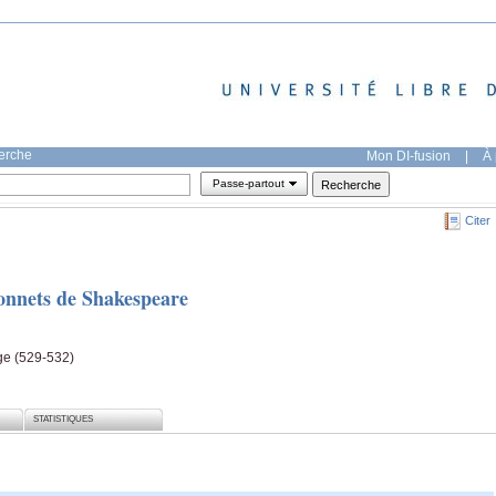
herche
Mon DI-fusion
|
À 
Passe-partout
Citer
onnets de Shakespeare
ge (529-532)
STATISTIQUES