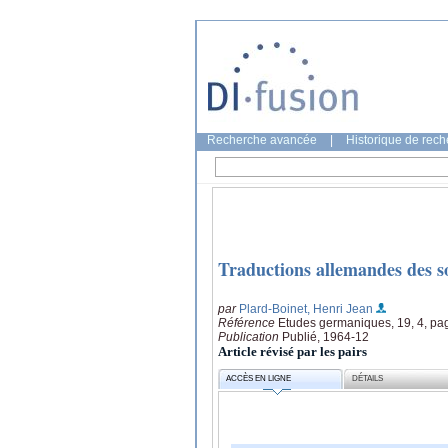
Recherche avancée
|
Historique de rec
Traductions allemandes des s
par
Plard-Boinet, Henri Jean
Référence
Etudes germaniques, 19, 4, pa
Publication
Publié, 1964-12
Article révisé par les pairs
ACCÈS EN LIGNE
DÉTAILS