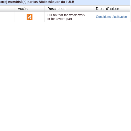
ier(s) numérisé(s) par les Bibliothèques de l'ULB
Accès
Description
Droits d'auteur
Full text for the whole work,
Conditions d'utilisation
or for a work part