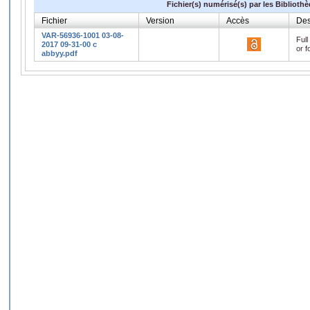
Fichier(s) numérisé(s) par les Biblioth
Fichier
Version
Accès
Des
VAR-56936-1001 03-08-
Full
2017 09-31-00 c
or f
abbyy.pdf