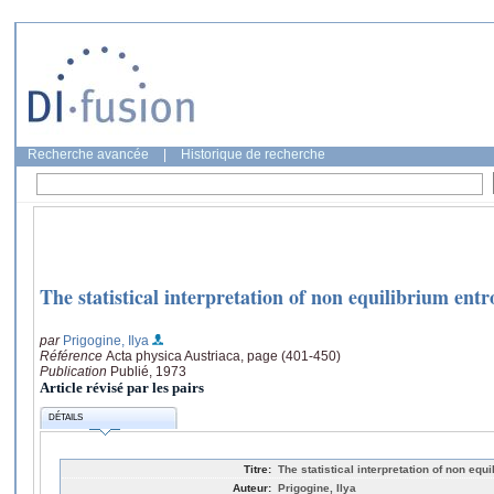
Recherche avancée
|
Historique de recherche
The statistical interpretation of non equilibrium ent
par
Prigogine, Ilya
Référence
Acta physica Austriaca, page (401-450)
Publication
Publié, 1973
Article révisé par les pairs
DÉTAILS
Titre:
The statistical interpretation of non equ
Auteur:
Prigogine, Ilya