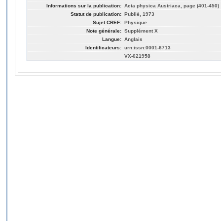
Informations sur la publication:
Acta physica Austriaca, page (401-450)
Statut de publication:
Publié, 1973
Sujet CREF:
Physique
Note générale:
Supplément X
Langue:
Anglais
Identificateurs:
urn:issn:0001-6713
VX-021958