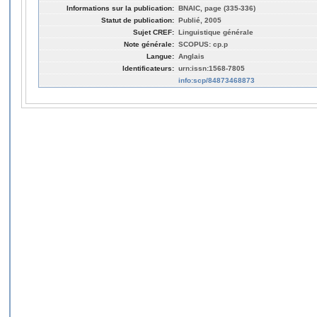
Informations sur la publication:
BNAIC, page (335-336)
Statut de publication:
Publié, 2005
Sujet CREF:
Linguistique générale
Note générale:
SCOPUS: cp.p
Langue:
Anglais
Identificateurs:
urn:issn:1568-7805
info:scp/84873468873