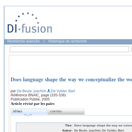
Recherche avancée
|
Historique de recherche
Does language shape the way we conceptualize the w
par
De Beule, joachim
;De Vylder, Bart
Référence
BNAIC, page (335-336)
Publication
Publié, 2005
Article révisé par les pairs
DÉTAILS
CONTENU
Titre:
Does language shape the way we concep
Auteur:
De Beule, joachim; De Vylder, Bart