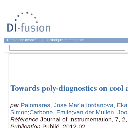
Recherche avancée
|
Historique de recherche
Towards poly-diagnostics on cool
par
Palomares, Jose María
;Iordanova, Eka
Simon
;Carbone, Emile
;van der Mullen, Joo
Référence
Journal of Instrumentation, 7, 
Publication
Publié, 2012-02