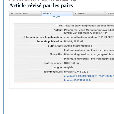
Article révisé par les pairs
ACCÈS EN LIGNE
DÉTAILS
CONTENU
STATI
Titre:
Towards poly-diagnostics on cool atmo
Auteur:
Palomares, Jose María; Iordanova, Ekat
Emile; van der Mullen, Joost J A M
Informations sur la publication:
Journal of Instrumentation, 7, 2, C02027
Statut de publication:
Publié, 2012-02
Sujet CREF:
Autres mathématiques
Instrumentation et méthodes en physiq
Mots-clés:
Plasma diagnostics - charged-particle 
Plasma diagnostics - interferometry, s
Note générale:
SCOPUS: ar.j
Langue:
Anglais
Identificateurs:
urn:issn:1748-0221
info:doi/10.1088/1748-0221/7/02/C02027
info:scp/84857929644