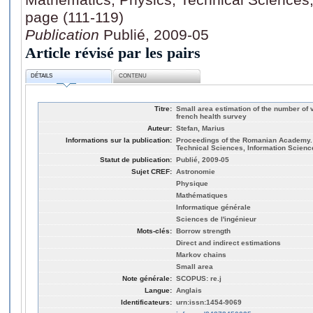
page (111-119)
Publication
Publié, 2009-05
Article révisé par les pairs
DÉTAILS
CONTENU
Titre:
Small area estimation of the number of v
french health survey
Auteur:
Stefan, Marius
Informations sur la publication:
Proceedings of the Romanian Academy. 
Technical Sciences, Information Science
Statut de publication:
Publié, 2009-05
Sujet CREF:
Astronomie
Physique
Mathématiques
Informatique générale
Sciences de l'ingénieur
Mots-clés:
Borrow strength
Direct and indirect estimations
Markov chains
Small area
Note générale:
SCOPUS: re.j
Langue:
Anglais
Identificateurs:
urn:issn:1454-9069