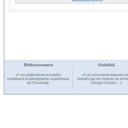
info:scp/84878450025
Référencement
Visibilité
Les publications encodées
Les documents déposés so
constituent la bibliographie académique
indexés par les moteurs de rech
de l'Université.
(Google Scholar,…).