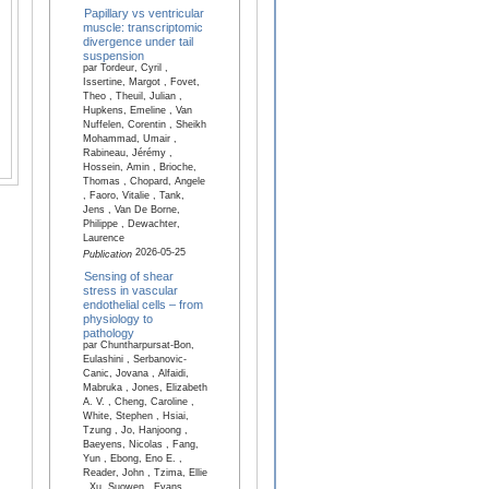
Papillary vs ventricular
muscle: transcriptomic
divergence under tail
suspension
par Tordeur, Cyril ,
Issertine, Margot , Fovet,
Theo , Theuil, Julian ,
Hupkens, Emeline , Van
Nuffelen, Corentin , Sheikh
Mohammad, Umair ,
Rabineau, Jérémy ,
Hossein, Amin , Brioche,
Thomas , Chopard, Angele
, Faoro, Vitalie , Tank,
Jens , Van De Borne,
Philippe , Dewachter,
Laurence
2026-05-25
Publication
Sensing of shear
stress in vascular
endothelial cells – from
physiology to
pathology
par Chuntharpursat-Bon,
Eulashini , Serbanovic-
Canic, Jovana , Alfaidi,
Mabruka , Jones, Elizabeth
A. V. , Cheng, Caroline ,
White, Stephen , Hsiai,
Tzung , Jo, Hanjoong ,
Baeyens, Nicolas , Fang,
Yun , Ebong, Eno E. ,
Reader, John , Tzima, Ellie
, Xu, Suowen , Evans,