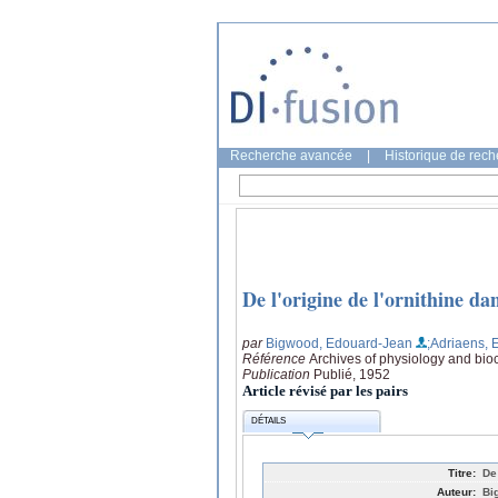
Recherche avancée
|
Historique de rec
De l'origine de l'ornithine da
par
Bigwood, Edouard-Jean
;Adriaens, E
Référence
Archives of physiology and bio
Publication
Publié, 1952
Article révisé par les pairs
DÉTAILS
Titre:
De
Auteur:
Bi