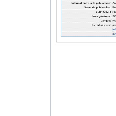
Informations sur la publication:
Ar
Statut de publication:
Pu
Sujet CREF:
Ph
Note générale:
SC
Langue:
Fr
Identificateurs:
ur
in
in