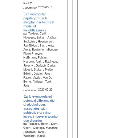
Paul C.
2026-04-13
Publication
Left ventricular
papillary muscle
atrophy in a bed rest
model of
weightlessness
par Tordeur, Cyril ,
Kloesges, Lukas , Aabbar,
Soukaina , Hoenemann,
Jan-Niklas , Bach, Anja ,
Aretz, Benjamin , Migeotte,
Pierre-François ,
Hoffmann, Fabian ,
Hossein, Amin , Rabineau,
Jérémy , Gerlach, Darius ,
Moestl, Stefan , Mulder,
Edwin , Jordan, Jens ,
Faoro, Vitalie , Van De
Borne, Philippe , Tank,
Jens
2026-05-25
Publication
Early event-related
potential differentiation
of alcohol cues
associates with
subjective craving
levels in severe alcohol
use disorder
par Tobback, Helen , Dom,
Geert , Destoop, Marianne
, Endrass, Tanja ,
Wüllhorst, Raoul ,