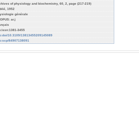
chives of physiology and biochemistry, 60, 2, page (217-219)
blié, 1952
ysiologie générale
OPUS: ar.j
ançais
n:issn:1381-3455
fo:doi/10.3109/13813455209145089
fo:scp/84907138091