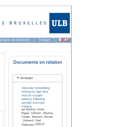
propos de DI-fusion
|
Contact
|
Documents en relation
DI-fusion
Vascular remodeling
enhances high-flow
muscle oxygen
delivery following
aerobic exercise
training
par Maufroy, Emilie ,
Rigaut, Clément , Maufroy,
Coralie , Baeyens, Nicolas
, Deboeck, Gaël
2026-07
Publication