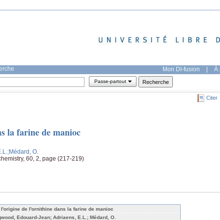
herche
Mon DI-fusion
|
À 
Passe-partout
Citer
ns la farine de manioc
.L.
;Médard, O.
chemistry, 60, 2, page (217-219)
 l'origine de l'ornithine dans la farine de manioc
gwood, Edouard-Jean; Adriaens, E.L.; Médard, O.