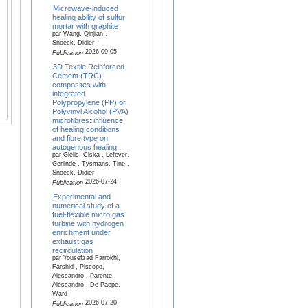
Microwave-induced
healing ability of sulfur
mortar with graphite
par Wang, Qinjian ,
Snoeck, Didier
2026-09-05
Publication
3D Textile Reinforced
Cement (TRC)
composites with
integrated
Polypropylene (PP) or
Polyvinyl Alcohol (PVA)
microfibres: influence
of healing conditions
and fibre type on
autogenous healing
par Gielis, Ciska , Lefever,
Gerlinde , Tysmans, Tine ,
Snoeck, Didier
2026-07-24
Publication
Experimental and
numerical study of a
fuel-flexible micro gas
turbine with hydrogen
enrichment under
exhaust gas
recirculation
par Yousefzad Farrokhi,
Farshid , Piscopo,
Alessandro , Parente,
Alessandro , De Paepe,
Ward
2026-07-20
Publication