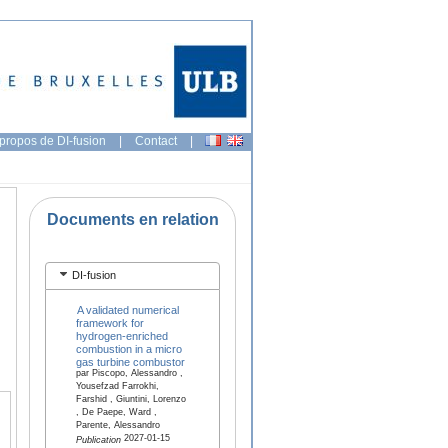
propos de DI-fusion
|
Contact
|
Documents en relation
DI-fusion
A validated numerical
framework for
hydrogen-enriched
combustion in a micro
gas turbine combustor
par Piscopo, Alessandro ,
Yousefzad Farrokhi,
Farshid , Giuntini, Lorenzo
, De Paepe, Ward ,
Parente, Alessandro
2027-01-15
Publication