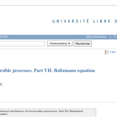
herche
Mon DI-fusion
|
À 
Passe-partout
Citer
versible processes. Part VII: Boltzmann equation
4)
atistical mechanics of irreversible processes. Part VII: Boltzmann
uation