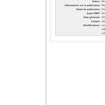
Auteur:
Br
Informations sur la publication:
Ph
Statut de publication:
Pu
Sujet CREF:
Sc
Note générale:
SC
Langue:
An
Identificateurs:
ur
in
in