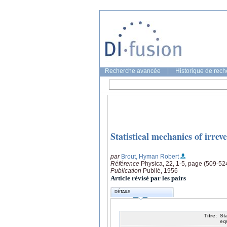
Recherche avancée
|
Historique de rec
Statistical mechanics of irre
par
Brout, Hyman Robert
Référence
Physica, 22, 1-5, page (509-52
Publication
Publié, 1956
Article révisé par les pairs
DÉTAILS
Titre:
St
eq