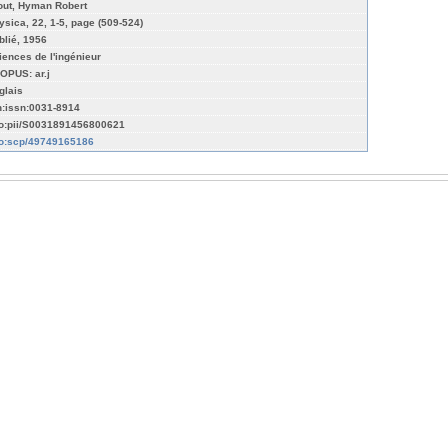
out, Hyman Robert
ysica, 22, 1-5, page (509-524)
blié, 1956
iences de l'ingénieur
OPUS: ar.j
glais
n:issn:0031-8914
fo:pii/S0031891456800621
fo:scp/49749165186