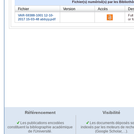
Fichier(s) numérisé(s) par les Biblioth
Fichier
Version
Accès
Des
VAR-59388-1001 12-10-
Full
2017 15-03-48 abbyy.pdf
or f
Référencement
Visibilité
Les publications encodées
Les documents déposés so
constituent la bibliographie académique
indexés par les moteurs de rech
de l'Université.
(Google Scholar,…).