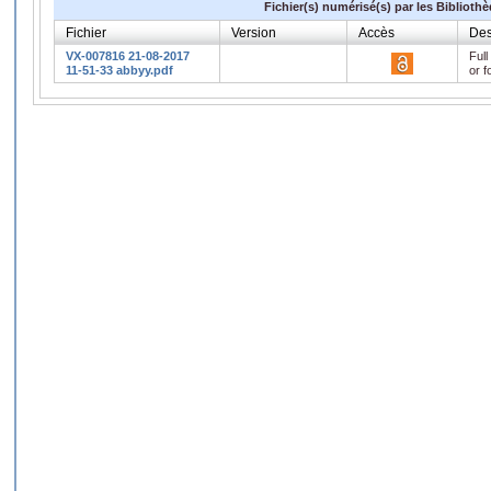
Fichier(s) numérisé(s) par les Biblioth
Fichier
Version
Accès
Des
VX-007816 21-08-2017
Full
11-51-33 abbyy.pdf
or f