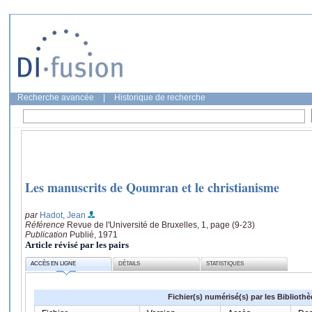
Recherche avancée
|
Historique de recherche
Les manuscrits de Qoumran et le christianisme
par
Hadot, Jean
Référence
Revue de l'Université de Bruxelles, 1, page (9-23)
Publication
Publié, 1971
Article révisé par les pairs
ACCÈS EN LIGNE
DÉTAILS
STATISTIQUES
Fichier(s) numérisé(s) par les Biblioth