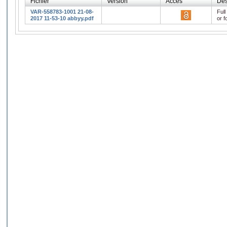
Fichier
Version
Accès
Des
VAR-558783-1001 21-08-
Full
2017 11-53-10 abbyy.pdf
or f