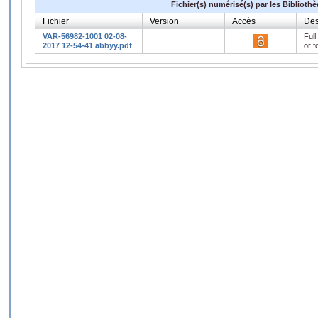
Fichier(s) numérisé(s) par les Biblioth
Fichier
Version
Accès
Des
VAR-56982-1001 02-08-
Full
2017 12-54-41 abbyy.pdf
or f