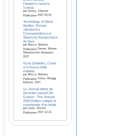
Flaubert’s novel in
Tunisia
par Dessy, Clément
2027-02-01
Publication
Archeology of Slavic
Studies. Roman
Jakobson’s
Correspondence in
Slavische Rundschau’s
Archive
par Mecco, Martina
Vienne, Wiener
Publication
Slawistischer Almanach,
2027
Iryna Zahladko, Come
ci si trucca nella
malattia
par Mecco, Martina
Torino, Miraggi
Publication
Edizioni, 2027
Le Journal intime de
l'écrivain Laurent De
Graeve - Prix Rossel
2000:Edition critique et
commentée d'un inédit
par Louis, Vincent
2027-12-21
Publication