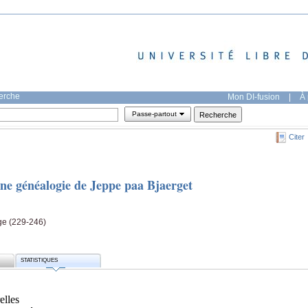
herche
Mon DI-fusion
|
À 
Passe-partout
Citer
une généalogie de Jeppe paa Bjaerget
ge (229-246)
STATISTIQUES