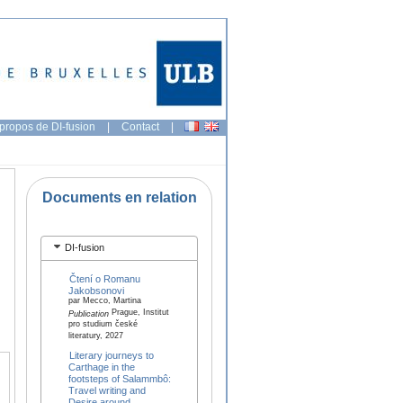
propos de DI-fusion
|
Contact
|
Documents en relation
DI-fusion
Čtení o Romanu
Jakobsonovi
par Mecco, Martina
Prague, Institut
Publication
pro studium české
literatury, 2027
Literary journeys to
Carthage in the
footsteps of Salammbô:
Travel writing and
Desire around