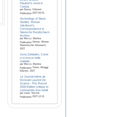
Flaubert’s novel in
Tunisia
par Dessy, Clément
2027-02-01
Publication
Archeology of Slavic
Studies. Roman
Jakobson’s
Correspondence in
Slavische Rundschau’s
Archive
par Mecco, Martina
Vienne, Wiener
Publication
Slawistischer Almanach,
2027
Iryna Zahladko, Come
ci si trucca nella
malattia
par Mecco, Martina
Torino, Miraggi
Publication
Edizioni, 2027
Le Journal intime de
l'écrivain Laurent De
Graeve - Prix Rossel
2000:Edition critique et
commentée d'un inédit
par Louis, Vincent
2027-12-21
Publication