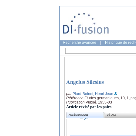
Recherche avancée
|
Historique de rec
Angelus Silesius
par
Plard-Boinet, Henri Jean
Référence
Etudes germaniques, 10, 1, pa
Publication
Publié, 1955-03
Article révisé par les pairs
ACCÈS EN LIGNE
DÉTAILS