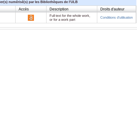
ier(s) numérisé(s) par les Bibliothèques de l'ULB
Accès
Description
Droits d'auteur
Full text for the whole work,
Conditions d'utilisation
or for a work part