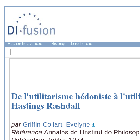
Recherche avancée
|
Historique de recherche
De l'utilitarisme hédoniste à l'uti
Hastings Rashdall
par
Griffin-Collart, Evelyne
Référence
Annales de l'Institut de Philoso
Publication
Publié, 1974