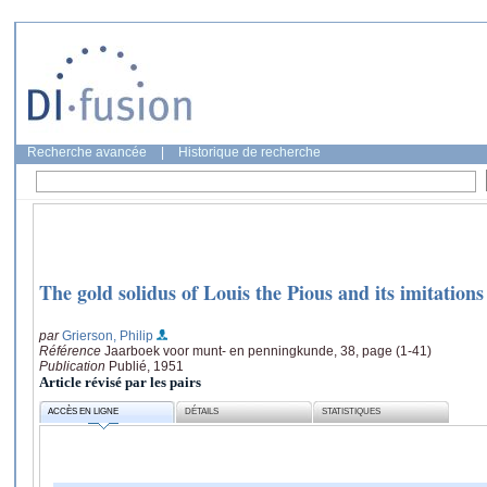
Recherche avancée
|
Historique de recherche
The gold solidus of Louis the Pious and its imitations
par
Grierson, Philip
Référence
Jaarboek voor munt- en penningkunde, 38, page (1-41)
Publication
Publié, 1951
Article révisé par les pairs
ACCÈS EN LIGNE
DÉTAILS
STATISTIQUES