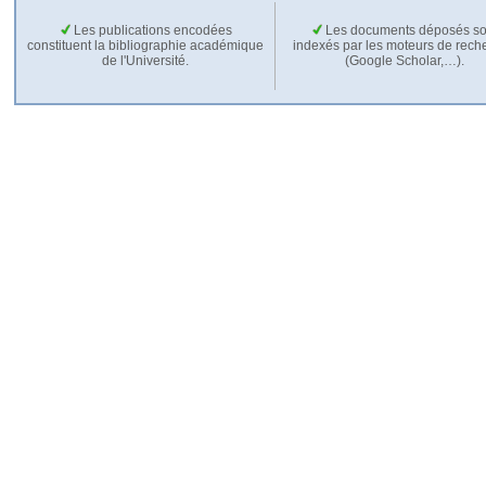
Les publications encodées
Les documents déposés so
constituent la bibliographie académique
indexés par les moteurs de rech
de l'Université.
(Google Scholar,…).