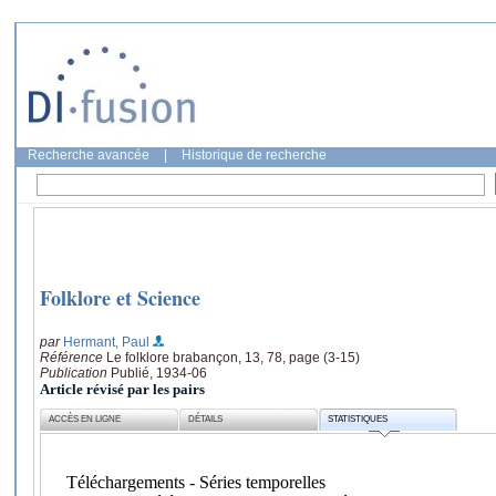
Recherche avancée
|
Historique de recherche
Folklore et Science
par
Hermant, Paul
Référence
Le folklore brabançon, 13, 78, page (3-15)
Publication
Publié, 1934-06
Article révisé par les pairs
ACCÈS EN LIGNE
DÉTAILS
STATISTIQUES