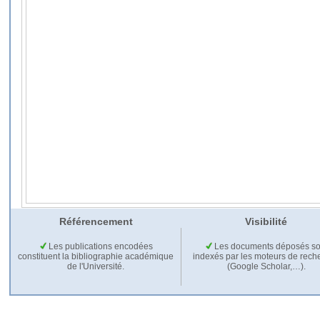
Référencement
Visibilité
Les publications encodées
Les documents déposés so
constituent la bibliographie académique
indexés par les moteurs de rech
de l'Université.
(Google Scholar,…).