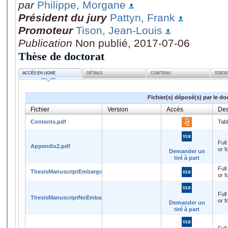
par
Philippe, Morgane
Président du jury
Pattyn, Frank
Promoteur
Tison, Jean-Louis
Publication
Non publié, 2017-07-06
Thèse de doctorat
ACCÈS EN LIGNE
DÉTAILS
CONTENU
STATI
Fichier(s) déposé(s) par le do
Fichier
Version
Accès
Des
Contents.pdf
Tabl
Full
Appendix2.pdf
or f
Demander un
tiré à part
Full
ThesisManuscriptEmbargo.pdf
or f
Full
ThesisManuscriptNoEmbargo.pdf
or f
Demander un
tiré à part
Full