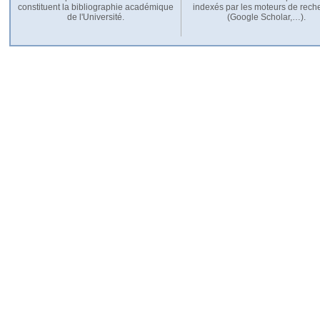
constituent la bibliographie académique
indexés par les moteurs de rech
de l'Université.
(Google Scholar,…).