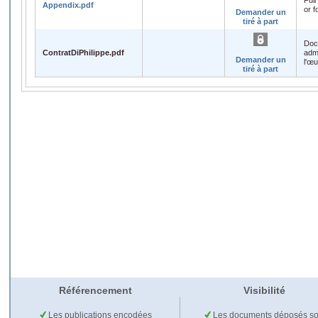
Appendix.pdf
or f
Demander un
tiré à part
Doc
ContratDiPhilippe.pdf
admi
Demander un
l'œ
tiré à part
Référencement
Visibilité
Les publications encodées
Les documents déposés so