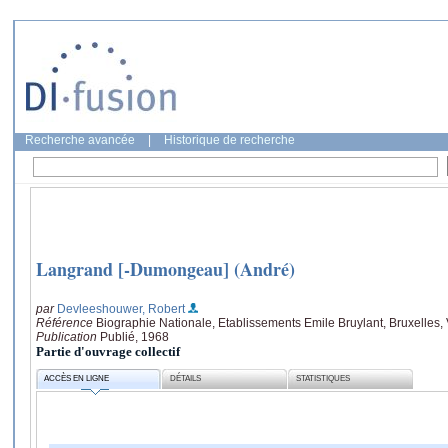
Recherche avancée
|
Historique de recherche
Langrand [-Dumongeau] (André)
par
Devleeshouwer, Robert
Référence
Biographie Nationale, Etablissements Emile Bruylant, Bruxelles, 
Publication
Publié, 1968
Partie d'ouvrage collectif
ACCÈS EN LIGNE
DÉTAILS
STATISTIQUES