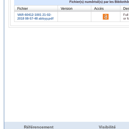
Fichier(s) numérisé(s) par les Biblioth
Fichier
Version
Accès
Des
VAR-60412-1001 21-02-
Full
2018 08-57-48 abbyy.pdf
or f
Référencement
Visibilité