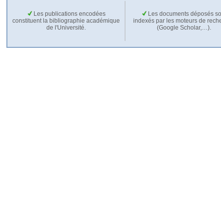
Les publications encodées
Les documents déposés so
constituent la bibliographie académique
indexés par les moteurs de rech
de l'Université.
(Google Scholar,…).