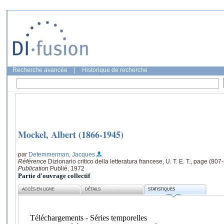
Recherche avancée
|
Historique de recherche
Mockel, Albert (1866-1945)
par
Detemmerman, Jacques
Référence
Dizionario critico della letteratura francese, U. T. E. T., page (807
Publication
Publié, 1972
Partie d'ouvrage collectif
ACCÈS EN LIGNE
DÉTAILS
STATISTIQUES