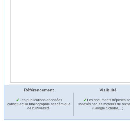
Référencement
Visibilité
Les publications encodées
Les documents déposés so
constituent la bibliographie académique
indexés par les moteurs de rech
de l'Université.
(Google Scholar,…).