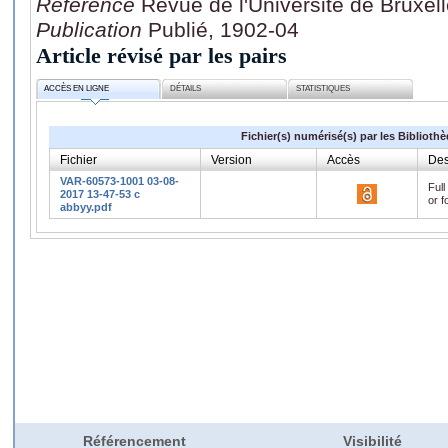
Référence
Revue de l'Université de Bruxel
Publication
Publié, 1902-04
Article révisé par les pairs
ACCÈS EN LIGNE
DÉTAILS
STATISTIQUES
Fichier(s) numérisé(s) par les Biblioth
Fichier
Version
Accès
Des
VAR-60573-1001 03-08-
Full
2017 13-47-53 c
or f
abbyy.pdf
Référencement
Visibilité