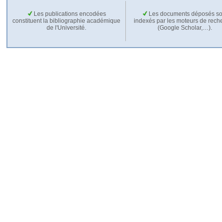
Les publications encodées
Les documents déposés so
constituent la bibliographie académique
indexés par les moteurs de rech
de l'Université.
(Google Scholar,…).