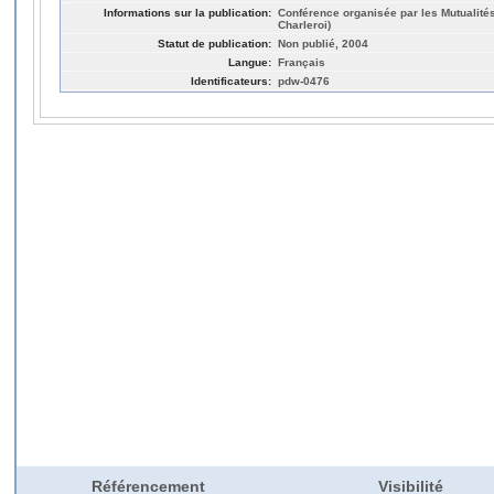
Informations sur la publication:
Conférence organisée par les Mutualités
Charleroi)
Statut de publication:
Non publié, 2004
Langue:
Français
Identificateurs:
pdw-0476
Référencement
Visibilité