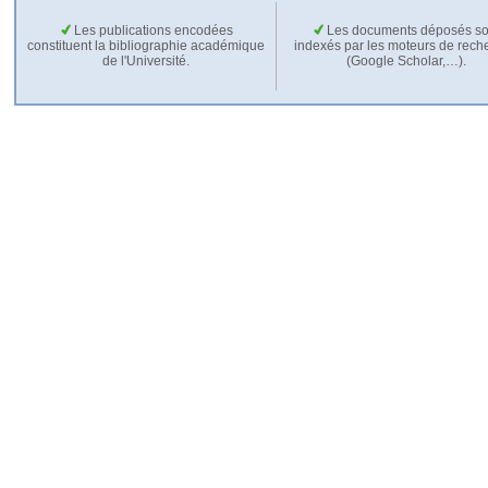
Les publications encodées
Les documents déposés so
constituent la bibliographie académique
indexés par les moteurs de rech
de l'Université.
(Google Scholar,…).