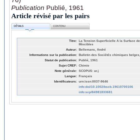
Publication
Publié, 1961
Article révisé par les pairs
DÉTAILS
CONTENU
Titre:
La Tension Superficielle A la Surface d
Miscibles
Auteur:
Bellemans, André
Informations sur la publication:
Bulletin des Sociétés chimiques belges,
Statut de publication:
Publié, 1961
Sujet CREF:
Chimie
Note générale:
SCOPUS: ar.j
Langue:
Français
Identificateurs:
urn:issn:0037-9646
info:doi/10.1002/bscb.19610700106
info:scp/84981833681