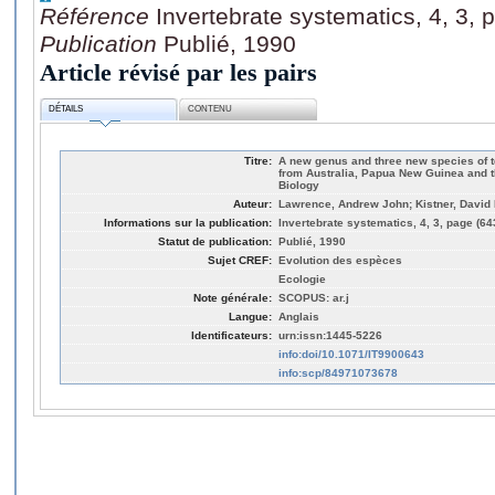
Référence
Invertebrate systematics, 4, 3,
Publication
Publié, 1990
Article révisé par les pairs
DÉTAILS
CONTENU
Titre:
A new genus and three new species of t
from Australia, Papua New Guinea and th
Biology
Auteur:
Lawrence, Andrew John; Kistner, David 
Informations sur la publication:
Invertebrate systematics, 4, 3, page (64
Statut de publication:
Publié, 1990
Sujet CREF:
Evolution des espèces
Ecologie
Note générale:
SCOPUS: ar.j
Langue:
Anglais
Identificateurs:
urn:issn:1445-5226
info:doi/10.1071/IT9900643
info:scp/84971073678