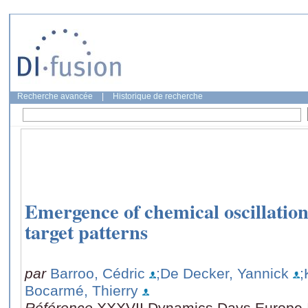
Recherche avancée
|
Historique de recherche
Emergence of chemical oscillatio
target patterns
par
Barroo, Cédric
;De Decker, Yannick
;
Bocarmé, Thierry
Référence
XXXVII Dynamics Days Europe I