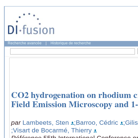
Recherche avancée
|
Historique de recherche
CO2 hydrogenation on rhodium cry
Field Emission Microscopy and 
par
Lambeets, Sten
;Barroo, Cédric
;Gili
;Visart de Bocarmé, Thierry
Référence
55th International Conference