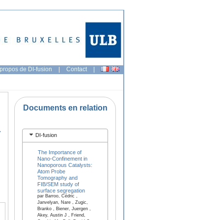
propos de DI-fusion
|
Contact
|
Documents en relation
y
DI-fusion
The Importance of
Nano-Confinement in
Nanoporous Catalysts:
Atom Probe
Tomography and
FIB/SEM study of
surface segregation
par Barroo, Cédric ,
Janvelyan, Nare , Zugic,
Branko , Biener, Juergen ,
Akey, Austin J , Friend,