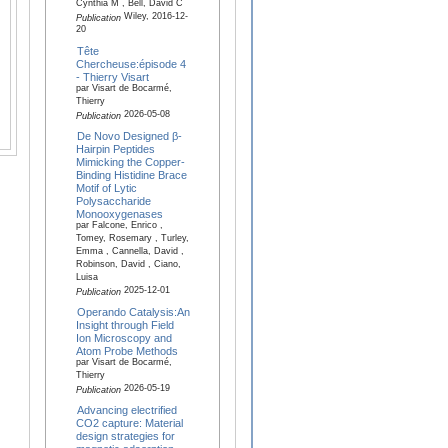
Cynthia M , Bell, David C
Wiley, 2016-12-
Publication
20
Tête
Chercheuse:épisode 4
- Thierry Visart
par Visart de Bocarmé,
Thierry
2026-05-08
Publication
De Novo Designed β-
Hairpin Peptides
Mimicking the Copper-
Binding Histidine Brace
Motif of Lytic
Polysaccharide
Monooxygenases
par Falcone, Enrico ,
Tomey, Rosemary , Turley,
Emma , Cannella, David ,
Robinson, David , Ciano,
Luisa
2025-12-01
Publication
Operando Catalysis:An
Insight through Field
Ion Microscopy and
Atom Probe Methods
par Visart de Bocarmé,
Thierry
2026-05-19
Publication
Advancing electrified
CO2 capture: Material
design strategies for