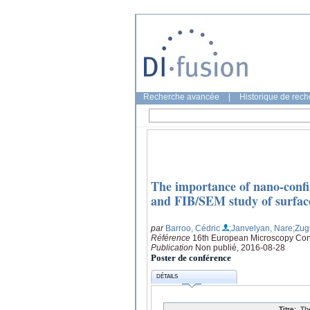
Recherche avancée
|
Historique de rec
The importance of nano-conf
and FIB/SEM study of surfac
par
Barroo, Cédric
;Janvelyan, Nare
;Zug
Référence
16th European Microscopy Con
Publication
Non publié, 2016-08-28
Poster de conférence
DÉTAILS
Titre:
Th