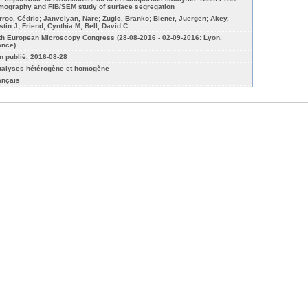
mography and FIB/SEM study of surface segregation
rroo, Cédric; Janvelyan, Nare; Zugic, Branko; Biener, Juergen; Akey,
stin J; Friend, Cynthia M; Bell, David C
th European Microscopy Congress (28-08-2016 - 02-09-2016: Lyon,
ance)
n publié, 2016-08-28
talyses hétérogène et homogène
ançais