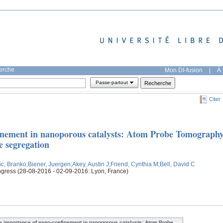
herche
Mon DI-fusion
|
À 
Passe-partout
Citer
inement in nanoporous catalysts: Atom Probe Tomograph
e segregation
ic, Branko
;Biener, Juergen
;Akey, Austin J
;Friend, Cynthia M
;Bell, David C
gress (28-08-2016 - 02-09-2016: Lyon, France)
e importance of nano-confinement in nanoporous catalysts: Atom Probe