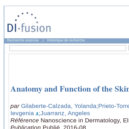
Recherche avancée
|
Historique de recherche
Anatomy and Function of the Ski
par
Gilaberte-Calzada, Yolanda
;Prieto-Torr
Ievgenia
;Juarranz, Angeles
Référence
Nanoscience in Dermatology, Els
Publication
Publié, 2016-08