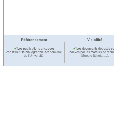
Référencement
Visibilité
Les publications encodées
Les documents déposés so
constituent la bibliographie académique
indexés par les moteurs de rech
de l'Université.
(Google Scholar,…).