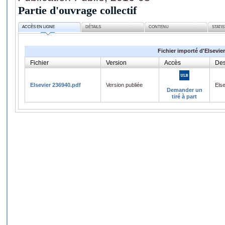
Partie d'ouvrage collectif
ACCÈS EN LIGNE
DÉTAILS
CONTENU
STATI
Fichier importé d'Elsevier
Fichier
Version
Accès
Des
Elsevier 236940.pdf
Version publiée
Els
Demander un
tiré à part