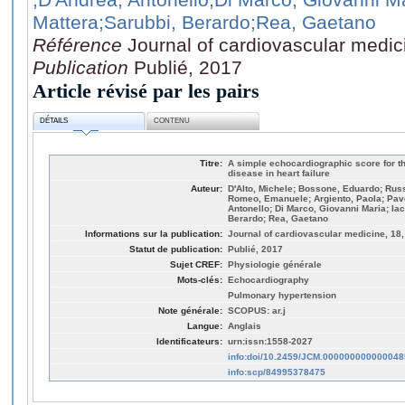
Mattera
;Sarubbi, Berardo
;Rea, Gaetano
Référence
Journal of cardiovascular medic
Publication
Publié, 2017
Article révisé par les pairs
DÉTAILS
CONTENU
Titre:
A simple echocardiographic score for t
disease in heart failure
Auteur:
D'Alto, Michele; Bossone, Eduardo; Russ
Romeo, Emanuele; Argiento, Paola; Pav
Antonello; Di Marco, Giovanni Maria; Ia
Berardo; Rea, Gaetano
Informations sur la publication:
Journal of cardiovascular medicine, 18,
Statut de publication:
Publié, 2017
Sujet CREF:
Physiologie générale
Mots-clés:
Echocardiography
Pulmonary hypertension
Note générale:
SCOPUS: ar.j
Langue:
Anglais
Identificateurs:
urn:issn:1558-2027
info:doi/10.2459/JCM.000000000000048
info:scp/84995378475