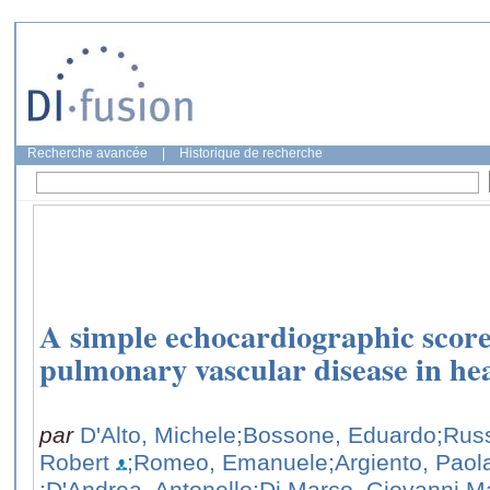
Recherche avancée
|
Historique de recherche
A simple echocardiographic score 
pulmonary vascular disease in hea
par
D'Alto, Michele
;Bossone, Eduardo
;Rus
Robert
;Romeo, Emanuele
;Argiento, Paol
;D'Andrea, Antonello
;Di Marco, Giovanni M