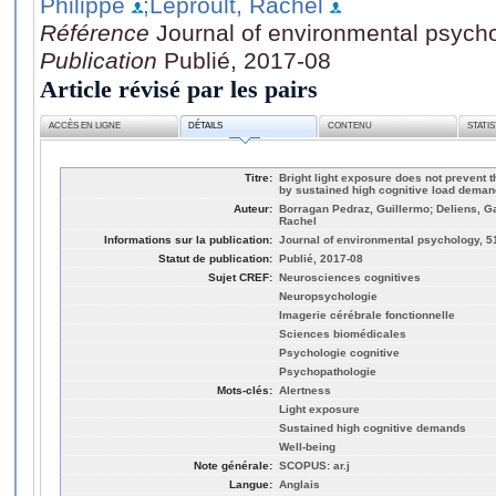
Philippe
;Leproult, Rachel
Référence
Journal of environmental psycho
Publication
Publié, 2017-08
Article révisé par les pairs
ACCÈS EN LIGNE
DÉTAILS
CONTENU
STATI
Titre:
Bright light exposure does not prevent t
by sustained high cognitive load dema
Auteur:
Borragan Pedraz, Guillermo; Deliens, Ga
Rachel
Informations sur la publication:
Journal of environmental psychology, 51
Statut de publication:
Publié, 2017-08
Sujet CREF:
Neurosciences cognitives
Neuropsychologie
Imagerie cérébrale fonctionnelle
Sciences biomédicales
Psychologie cognitive
Psychopathologie
Mots-clés:
Alertness
Light exposure
Sustained high cognitive demands
Well-being
Note générale:
SCOPUS: ar.j
Langue:
Anglais