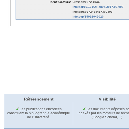
Identificateurs:
urn:issn:0272-4944
info:doi/10.1016/j.jenvp.2017.03.008
info:pii/S0272494417300403
info:scp/85016045020
Référencement
Visibilité
Les publications encodées
Les documents déposés so
constituent la bibliographie académique
indexés par les moteurs de rech
de l'Université.
(Google Scholar,…).