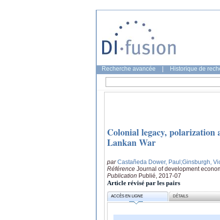
Recherche avancée
|
Historique de rec
Colonial legacy, polarization 
Lankan War
par
Castañeda Dower, Paul
;Ginsburgh, Vi
Référence
Journal of development econom
Publication
Publié, 2017-07
Article révisé par les pairs
ACCÈS EN LIGNE
DÉTAILS