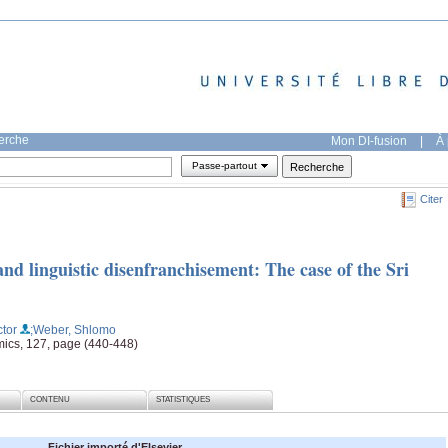
herche
Mon DI-fusion
|
À 
Passe-partout
Citer
and linguistic disenfranchisement: The case of the Sri
ctor
;Weber, Shlomo
ics, 127, page (440-448)
CONTENU
STATISTIQUES
Fichier importé d'Elsevier