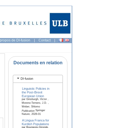
propos de DI-fusion
|
Contact
|
Documents en relation
DI-fusion
Linguistic Policies in
the Post-Brexit
European Union
par Ginsburgh, Victor ,
Moreno-Ternero, J.D. ,
Weber, Shlomo
Springer
Publication
Nature, 2026-01
A Lingua Franca for
Kurdish Populations
par Bourgeois-Gironde,