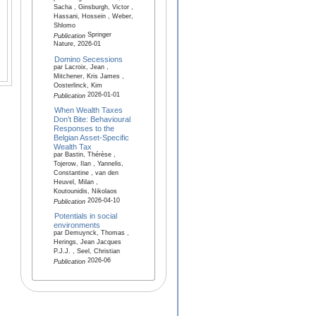
Sacha , Ginsburgh, Victor ,
Hassani, Hossein , Weber,
Shlomo
Springer
Publication
Nature, 2026-01
Domino Secessions
par Lacroix, Jean ,
Mitchener, Kris James ,
Oosterlinck, Kim
2026-01-01
Publication
When Wealth Taxes
Don’t Bite: Behavioural
Responses to the
Belgian Asset-Specific
Wealth Tax
par Bastin, Thérèse ,
Tojerow, Ilan , Yannelis,
Constantine , van den
Heuvel, Milan ,
Koutounidis, Nikolaos
2026-04-10
Publication
Potentials in social
environments
par Demuynck, Thomas ,
Herings, Jean Jacques
P.J.J. , Seel, Christian
2026-06
Publication