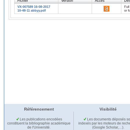
Fichier
Version
Accès
Des
VX-007589 16-08-2017
Full
10-48-11 abbyy.pdf
or f
Référencement
Visibilité
Les publications encodées
Les documents déposés so
constituent la bibliographie académique
indexés par les moteurs de rech
de l'Université.
(Google Scholar,…).