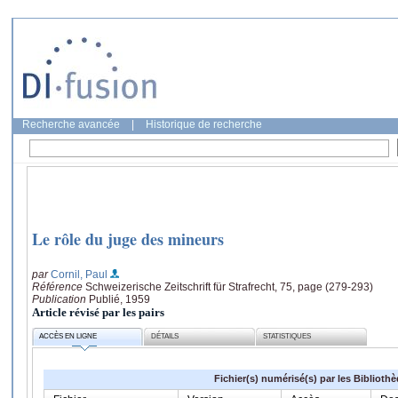
Recherche avancée
|
Historique de recherche
Le rôle du juge des mineurs
par
Cornil, Paul
Référence
Schweizerische Zeitschrift für Strafrecht, 75, page (279-293)
Publication
Publié, 1959
Article révisé par les pairs
ACCÈS EN LIGNE
DÉTAILS
STATISTIQUES
Fichier(s) numérisé(s) par les Biblioth