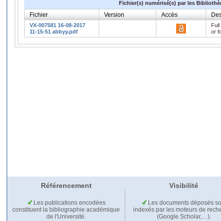
Fichier(s) numérisé(s) par les Biblioth
Fichier
Version
Accès
Des
VX-007581 16-08-2017
Full
11-15-51 abbyy.pdf
or f
Référencement
Visibilité
Les publications encodées
Les documents déposés so
constituent la bibliographie académique
indexés par les moteurs de rech
de l'Université.
(Google Scholar,…).