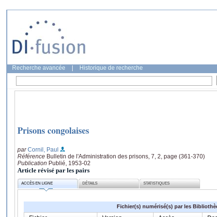
Recherche avancée
|
Historique de recherche
Prisons congolaises
par
Cornil, Paul
Référence
Bulletin de l'Administration des prisons, 7, 2, page (361-370)
Publication
Publié, 1953-02
Article révisé par les pairs
ACCÈS EN LIGNE
DÉTAILS
STATISTIQUES
Fichier(s) numérisé(s) par les Biblioth