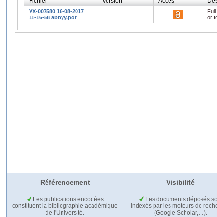
Fichier
Version
Accès
Des
VX-007580 16-08-2017
Full
11-16-58 abbyy.pdf
or f
Référencement
Visibilité
Les publications encodées
Les documents déposés so
constituent la bibliographie académique
indexés par les moteurs de rech
de l'Université.
(Google Scholar,…).