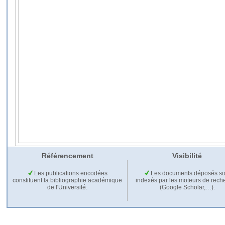
Référencement
Visibilité
Les publications encodées
Les documents déposés so
constituent la bibliographie académique
indexés par les moteurs de rech
de l'Université.
(Google Scholar,…).