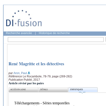
Recherche avancée
|
Historique de recherche
René Magritte et les détectives
par
Aron, Paul
Référence
Le Rocambole, 78-79, page (269-282)
Publication
Publié, 2017
Article révisé par les pairs
ACCÈS EN LIGNE
DÉTAILS
STATISTIQUES