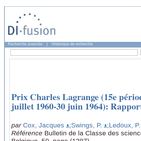
Recherche avancée
|
Historique de recherche
Prix Charles Lagrange (15e pério
juillet 1960-30 juin 1964): Rappor
par
Cox, Jacques
;Swings, P.
;Ledoux, P.
Référence
Bulletin de la Classe des scien
Belgique, 50, page (1207)