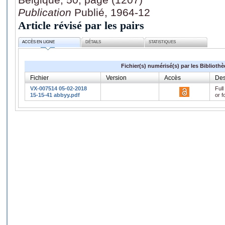
Publication
Publié, 1964-12
Article révisé par les pairs
ACCÈS EN LIGNE
DÉTAILS
STATISTIQUES
Fichier(s) numérisé(s) par les Biblioth
Fichier
Version
Accès
Des
VX-007514 05-02-2018
Full
15-15-41 abbyy.pdf
or f