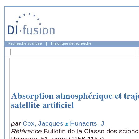
Recherche avancée
|
Historique de recherche
Absorption atmosphérique et traj
satellite artificiel
par
Cox, Jacques
;Hunaerts, J.
Référence
Bulletin de la Classe des scien
Belgique, 51, page (1156-1157)