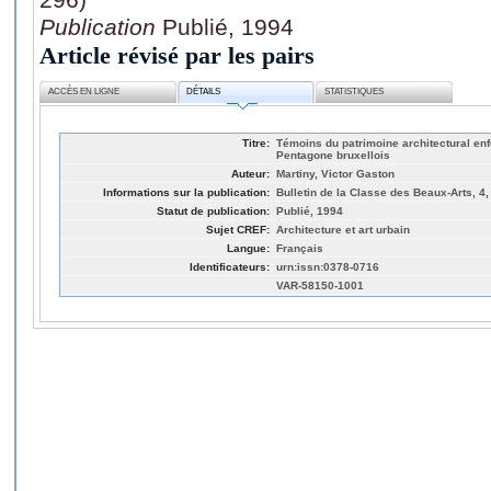
Publication
Publié, 1994
Article révisé par les pairs
ACCÈS EN LIGNE
DÉTAILS
STATISTIQUES
Titre:
Témoins du patrimoine architectural en
Pentagone bruxellois
Auteur:
Martiny, Victor Gaston
Informations sur la publication:
Bulletin de la Classe des Beaux-Arts, 4,
Statut de publication:
Publié, 1994
Sujet CREF:
Architecture et art urbain
Langue:
Français
Identificateurs:
urn:issn:0378-0716
VAR-58150-1001