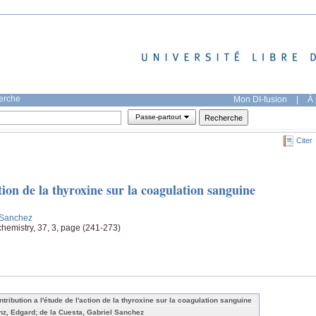
herche
Mon DI-fusion
|
À 
Passe-partout
Citer
tion de la thyroxine sur la coagulation sanguine
l Sanchez
chemistry, 37, 3, page (241-273)
ntribution a l'étude de l'action de la thyroxine sur la coagulation sanguine
nz, Edgard; de la Cuesta, Gabriel Sanchez