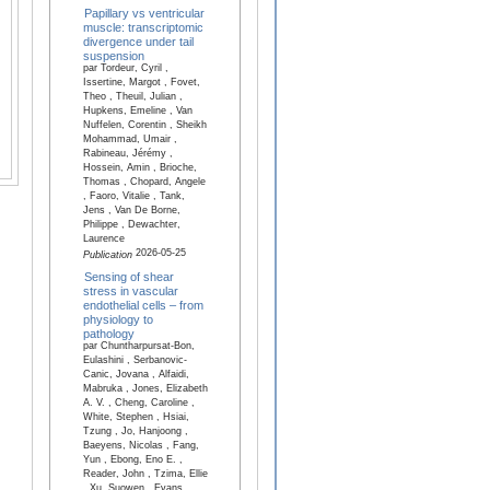
Papillary vs ventricular
muscle: transcriptomic
divergence under tail
suspension
par Tordeur, Cyril ,
Issertine, Margot , Fovet,
Theo , Theuil, Julian ,
Hupkens, Emeline , Van
Nuffelen, Corentin , Sheikh
Mohammad, Umair ,
Rabineau, Jérémy ,
Hossein, Amin , Brioche,
Thomas , Chopard, Angele
, Faoro, Vitalie , Tank,
Jens , Van De Borne,
Philippe , Dewachter,
Laurence
2026-05-25
Publication
Sensing of shear
stress in vascular
endothelial cells – from
physiology to
pathology
par Chuntharpursat-Bon,
Eulashini , Serbanovic-
Canic, Jovana , Alfaidi,
Mabruka , Jones, Elizabeth
A. V. , Cheng, Caroline ,
White, Stephen , Hsiai,
Tzung , Jo, Hanjoong ,
Baeyens, Nicolas , Fang,
Yun , Ebong, Eno E. ,
Reader, John , Tzima, Ellie
, Xu, Suowen , Evans,