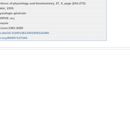
chives of physiology and biochemistry, 37, 3, page (241-273)
blié, 1933
ysiologie générale
OPUS: ar.j
ançais
n:issn:1381-3455
fo:doi/10.3109/13813453309142386
fo:scp/84907137444