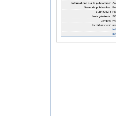
Informations sur la publication:
Ar
Statut de publication:
Pu
Sujet CREF:
Ph
Note générale:
SC
Langue:
Fr
Identificateurs:
ur
in
in