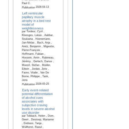
Paul C.
2026-04-13
Publication
Left ventricular
papillary muscle
atrophy in a bed rest
model of
weightlessness
par Tordeur, Cyril ,
Kloesges, Lukas , Aabbar,
Soukaina , Hoenemann,
Jan-Niklas , Bach, Anja ,
Aretz, Benjamin , Migeotte,
Pierre-François ,
Hoffmann, Fabian ,
Hossein, Amin , Rabineau,
Jérémy , Gerlach, Darius ,
Moestl, Stefan , Mulder,
Edwin , Jordan, Jens ,
Faoro, Vitalie , Van De
Borne, Philippe , Tank,
Jens
2026-05-25
Publication
Early event-related
potential differentiation
of alcohol cues
associates with
subjective craving
levels in severe alcohol
use disorder
par Tobback, Helen , Dom,
Geert , Destoop, Marianne
, Endrass, Tanja ,
Wüllhorst, Raoul ,