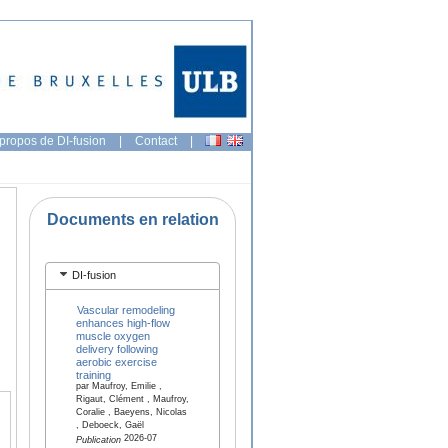
propos de DI-fusion
|
Contact
|
Documents en relation
DI-fusion
Vascular remodeling
enhances high-flow
muscle oxygen
delivery following
aerobic exercise
training
par Maufroy, Emilie ,
Rigaut, Clément , Maufroy,
Coralie , Baeyens, Nicolas
, Deboeck, Gaël
2026-07
Publication