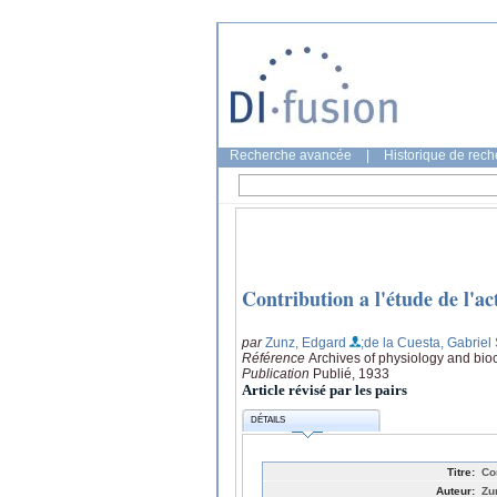
Recherche avancée
|
Historique de rec
Contribution a l'étude de l'ac
par
Zunz, Edgard
;de la Cuesta, Gabrie
Référence
Archives of physiology and bio
Publication
Publié, 1933
Article révisé par les pairs
DÉTAILS
Titre:
Co
Auteur:
Zu