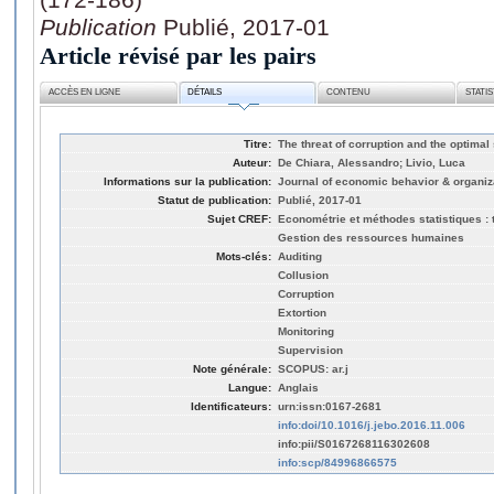
Publication
Publié, 2017-01
Article révisé par les pairs
ACCÈS EN LIGNE
DÉTAILS
CONTENU
STATI
Titre:
The threat of corruption and the optimal
Auteur:
De Chiara, Alessandro; Livio, Luca
Informations sur la publication:
Journal of economic behavior & organiza
Statut de publication:
Publié, 2017-01
Sujet CREF:
Econométrie et méthodes statistiques : t
Gestion des ressources humaines
Mots-clés:
Auditing
Collusion
Corruption
Extortion
Monitoring
Supervision
Note générale:
SCOPUS: ar.j
Langue:
Anglais
Identificateurs:
urn:issn:0167-2681
info:doi/10.1016/j.jebo.2016.11.006
info:pii/S0167268116302608
info:scp/84996866575