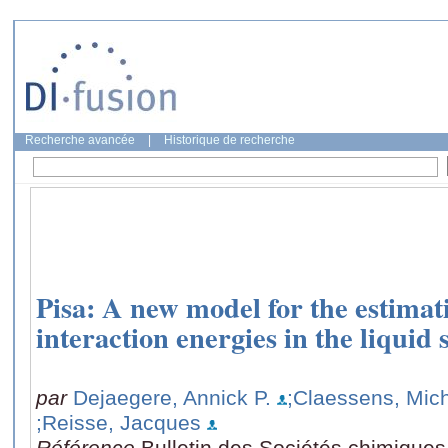
Recherche avancée
|
Historique de recherche
Pisa: A new model for the estimat
interaction energies in the liquid 
par
Dejaegere, Annick P.
;Claessens, Mic
;Reisse, Jacques
Référence
Bulletin des Sociétés chimiques