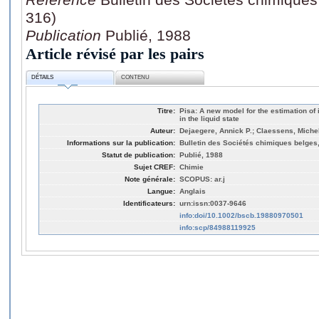
316)
Publication
Publié, 1988
Article révisé par les pairs
DÉTAILS
CONTENU
Titre:
Pisa: A new model for the estimation of 
in the liquid state
Auteur:
Dejaegere, Annick P.; Claessens, Miche
Informations sur la publication:
Bulletin des Sociétés chimiques belges,
Statut de publication:
Publié, 1988
Sujet CREF:
Chimie
Note générale:
SCOPUS: ar.j
Langue:
Anglais
Identificateurs:
urn:issn:0037-9646
info:doi/10.1002/bscb.19880970501
info:scp/84988119925