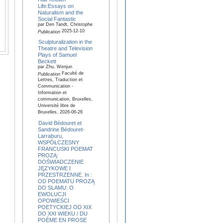
Life:Essays on
Naturalism and the
Social Fantastic
par Den Tandt, Christophe
2025-12-10
Publication
Sculpturalization in the
Theatre and Television
Plays of Samuel
Beckett
par Zhu, Wenjun
Faculté de
Publication
Lettres, Traduction et
Communication -
Information et
communication, Bruxelles,
Université libre de
Bruxelles, 2026-06-26
David Bédouret et
Sandrine Bédouret-
Larraburu,
WSPÓŁCZESNY
FRANCUSKI POEMAT
PROZĄ:
DOŚWIADCZENIE
JĘZYKOWE I
PRZESTRZENNE. In :
OD POEMATU PROZĄ
DO SLAMU: O
EWOLUCJI
OPOWIEŚCI
POETYCKIEJ OD XIX
DO XXI WIEKU / DU
POÈME EN PROSE