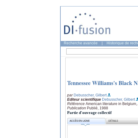
Recherche avancée
|
Historique de rec
Tennessee Williams's Black Na
par
Debusscher, Gilbert
Editeur scientifique
Debusscher, Gilbert
Référence
American literature in Belgium
Publication
Publié, 1988
Partie d'ouvrage collectif
ACCÈS EN LIGNE
DÉTAILS