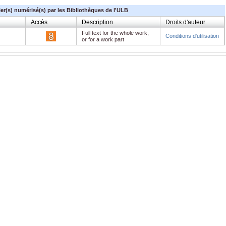
ier(s) numérisé(s) par les Bibliothèques de l'ULB
Accès
Description
Droits d'auteur
Full text for the whole work,
Conditions d'utilisation
or for a work part