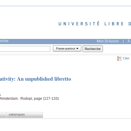
herche
Mon DI-fusion
|
À 
Passe-partout
Citer
tivity: An unpublished libretto
, Amsterdam : Rodopi, page (127-133)
STATISTIQUES