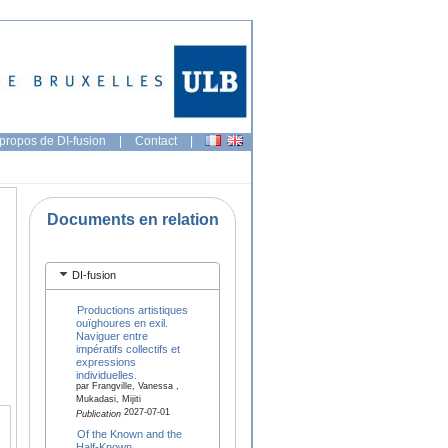
propos de DI-fusion
|
Contact
|
Documents en relation
DI-fusion
Productions artistiques
ouïghoures en exil.
Naviguer entre
impératifs collectifs et
expressions
individuelles.
par Frangville, Vanessa ,
Mukadasi, Mijiti
2027-07-01
Publication
Of the Known and the
Half-Known