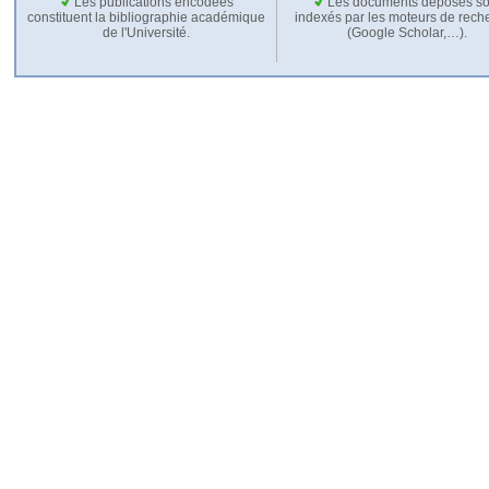
Les publications encodées
Les documents déposés so
constituent la bibliographie académique
indexés par les moteurs de rech
de l'Université.
(Google Scholar,…).