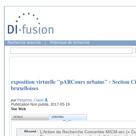
Recherche avancée
|
Historique de recherche
exposition virtuelle "pARCours urbains" : Section Cir
bruxelloises
par
Pelgrims, Claire
Publication
Non publié, 2017-05-19
Site Web
DÉTAILS
CONTENU
Résumé :
L’Action de Recherche Concertée MICM-arc (« Cultu