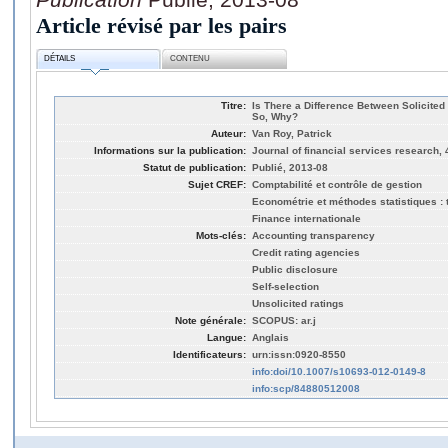
Article révisé par les pairs
DÉTAILS
CONTENU
Titre:
Is There a Difference Between Solicited
So, Why?
Auteur:
Van Roy, Patrick
Informations sur la publication:
Journal of financial services research, 
Statut de publication:
Publié, 2013-08
Sujet CREF:
Comptabilité et contrôle de gestion
Econométrie et méthodes statistiques : t
Finance internationale
Mots-clés:
Accounting transparency
Credit rating agencies
Public disclosure
Self-selection
Unsolicited ratings
Note générale:
SCOPUS: ar.j
Langue:
Anglais
Identificateurs:
urn:issn:0920-8550
info:doi/10.1007/s10693-012-0149-8
info:scp/84880512008