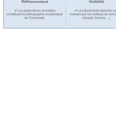
Référencement
Visibilité
Les publications encodées
Les documents déposés so
constituent la bibliographie académique
indexés par les moteurs de rech
de l'Université.
(Google Scholar,…).