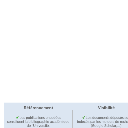
Référencement
Visibilité
Les publications encodées
Les documents déposés so
constituent la bibliographie académique
indexés par les moteurs de rech
de l'Université.
(Google Scholar,…).