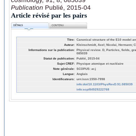
Publication
Publié, 2015-04
Article révisé par les pairs
DÉTAILS
CONTENU
Titre:
Canonical structure of the E10 model 
Auteur:
Kleinschmidt, Axel; Nicolai, Hermann; 
Informations sur la publication:
Physical review. D, Particles, fields, gr
085039
Statut de publication:
Publié, 2015-04
Sujet CREF:
Physique atomique et nucléaire
Note générale:
SCOPUS: ar.j
Langue:
Anglais
Identificateurs:
urn:issn:1550-7998
info:doi/10.1103/PhysRevD.91.085039
info:scp/84929222768