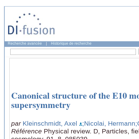
Recherche avancée
|
Historique de recherche
Canonical structure of the E10 m
supersymmetry
par
Kleinschmidt, Axel
;Nicolai, Hermann
;
Référence
Physical review. D, Particles, fie
cosmology, 91, 8, 085039